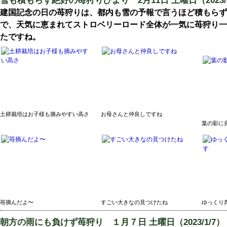
雪も積もらず絶好の苺狩りびより
2月11日 土曜日（2023/
建国記念の日の苺狩りは、都内も雪の予報で言うほど積もらず
で、天気に恵まれてストロベリーロード全体が一気に苺狩り一
たですね。
土耕栽培はお子様も摘みやすい高さ
お母さんと仲良しですね
葉の影に
苺摘んだよ〜
すごい大きなの見つけたね
ゆっくり
朝方の雨にも負けず苺狩り
１月７日 土曜日（2023/1/7）